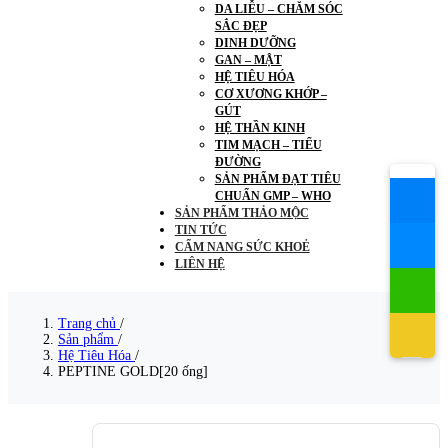
DA LIỄU – CHĂM SÓC
SẮC ĐẸP
DINH DƯỠNG
GAN – MẬT
HỆ TIÊU HÓA
CƠ XƯƠNG KHỚP –
GÚT
HỆ THẦN KINH
TIM MẠCH – TIỂU
ĐƯỜNG
SẢN PHẨM ĐẠT TIÊU
CHUẨN GMP – WHO
SẢN PHẨM THẢO MỘC
TIN TỨC
CẨM NANG SỨC KHOẺ
LIÊN HỆ
Trang chủ
/
Sản phẩm
/
Hệ Tiêu Hóa
/
PEPTINE GOLD[20 ống]