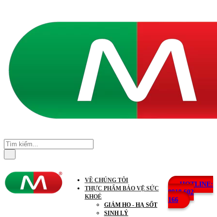
VỀ CHÚNG TÔI
HOTLINE:
THỰC PHẨM BẢO VỆ SỨC
0918 602
KHOẺ
166
GIẢM HO - HẠ SỐT
SINH LÝ