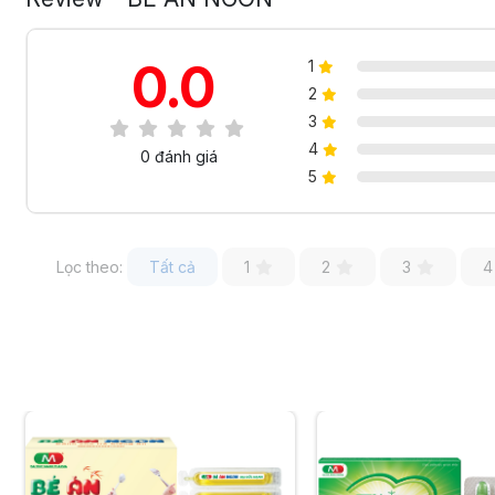
0.0
1
2
3
4
0 đánh giá
5
Lọc theo:
Tất cả
1
2
3
4