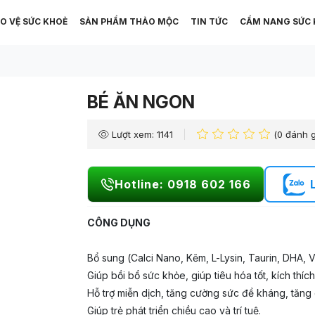
O VỆ SỨC KHOẺ
SẢN PHẨM THẢO MỘC
TIN TỨC
CẨM NANG SỨC 
BÉ ĂN NGON
Lượt xem: 1141
(0 đánh g
Hotline: 0918 602 166
CÔNG DỤNG
Bổ sung (Calci Nano, Kẽm, L-Lysin, Taurin, DHA, 
Giúp bồi bổ sức khỏe, giúp tiêu hóa tốt, kích thí
Hỗ trợ miễn dịch, tăng cường sức đề kháng, tăng
Giúp trẻ phát triển chiều cao và trí tuệ.