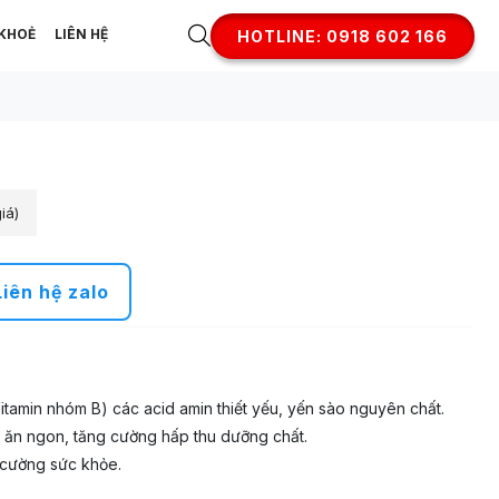
KHOẺ
LIÊN HỆ
HOTLINE: 0918 602 166
iá)
Liên hệ zalo
Vitamin nhóm B) các acid amin thiết yếu, yến sào nguyên chất.
ch ăn ngon, tăng cường hấp thu dưỡng chất.
 cường sức khỏe.