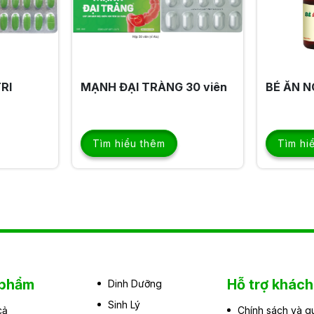
 30 viên
BÉ ĂN NGON
ĂN NGỦ
MẠNH
Tìm hiểu thêm
Tìm hi
 phẩm
Hỗ trợ khác
Dinh Dưỡng
Sinh Lý
cả
Chính sách và q