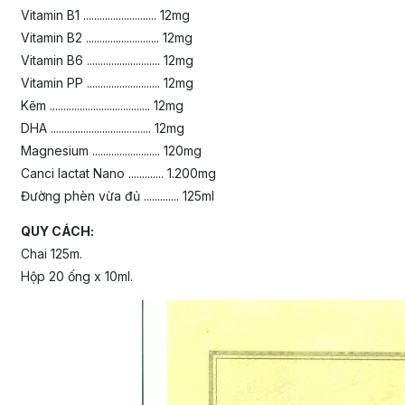
Vitamin B1 ........................... 12mg
Vitamin B2 ........................... 12mg
Vitamin B6 ........................... 12mg
Vitamin PP ........................... 12mg
Kẽm ..................................... 12mg
DHA ..................................... 12mg
Magnesium ......................... 120mg
Canci lactat Nano ............. 1.200mg
Đường phèn vừa đủ ............. 125ml
QUY CÁCH:
Chai 125m.
Hộp 20 ống x 10ml.