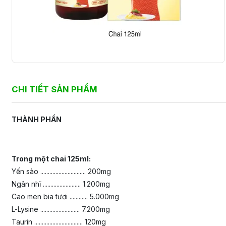
CHI TIẾT SẢN PHẨM
THÀNH PHẦN
Trong một chai 125ml:
Yến sào .............................. 200mg
Ngân nhĩ ......................... 1.200mg
Cao men bia tươi ............ 5.000mg
L-Lysine .......................... 7.200mg
Taurin ................................ 120mg