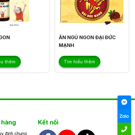
 NGON ĐẠI ĐỨC
THẢO DƯỢC MẠNH DẠ
DÀY
ểu thêm
Tìm hiểu thêm
h hàng
Kết nối
uy định chung