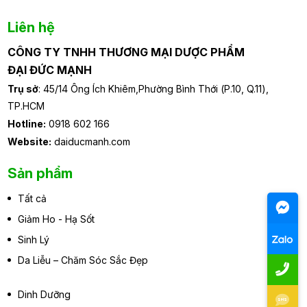
Liên hệ
CÔNG TY TNHH THƯƠNG MẠI DƯỢC PHẨM
ĐẠI ĐỨC MẠNH
Trụ sở
: 45/14 Ông Ích Khiêm,Phường Bình Thới (P.10, Q.11),
TP.HCM
Hotline:
0918 602 166
Website:
daiducmanh.com
Sản phẩm
Tất cả
Giảm Ho - Hạ Sốt
Sinh Lý
Da Liễu – Chăm Sóc Sắc Đẹp
Dinh Dưỡng