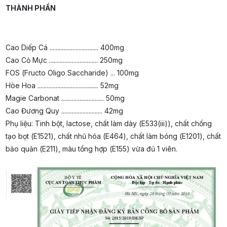
THÀNH PHẦN
Cao Diếp Cá ................................ 400mg
Cao Cỏ Mực ................................ 250mg
FOS (Fructo Oligo Saccharide) ... 100mg
Hòe Hoa ........................................ 52mg
Magie Carbonat ............................ 50mg
Cao Đương Quy ........................... 42mg
Phụ liệu: Tinh bột, lactose, chất làm dày (E533(iii)), chất chống
tạo bọt (E1521), chất nhũ hóa (E464), chất làm bóng (E1201), chất
bảo quản (E211), màu tổng hợp (E155) vừa đủ 1 viên.