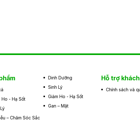
 phẩm
Hỗ trợ khác
Dinh Dưỡng
Sinh Lý
cả
Chính sách và q
Giảm Ho - Hạ Sốt
 Ho - Hạ Sốt
Gan – Mật
 Lý
iễu – Chăm Sóc Sắc