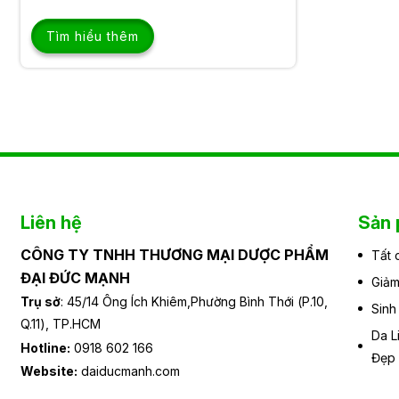
Tìm hiểu thêm
Liên hệ
Sản
CÔNG TY TNHH THƯƠNG MẠI DƯỢC PHẨM
Tất 
ĐẠI ĐỨC MẠNH
Giảm
Trụ sở
: 45/14 Ông Ích Khiêm,Phường Bình Thới (P.10,
Sinh
Q.11), TP.HCM
Da L
Hotline:
0918 602 166
Đẹp
Website:
daiducmanh.com