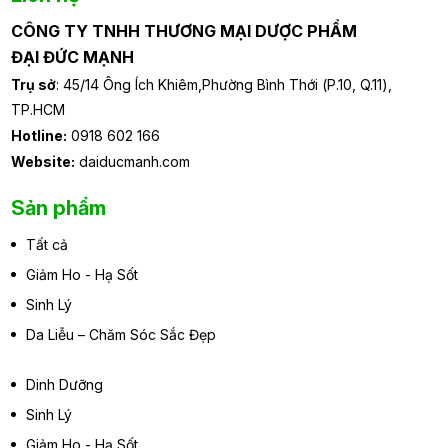
CÔNG TY TNHH THƯƠNG MẠI DƯỢC PHẨM
ĐẠI ĐỨC MẠNH
Trụ sở
: 45/14 Ông Ích Khiêm,Phường Bình Thới (P.10, Q.11),
TP.HCM
Hotline:
0918 602 166
Website:
daiducmanh.com
Sản phẩm
Tất cả
Giảm Ho - Hạ Sốt
Sinh Lý
Da Liễu – Chăm Sóc Sắc Đẹp
Dinh Dưỡng
Sinh Lý
Giảm Ho - Hạ Sốt