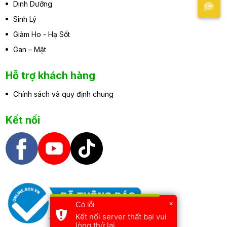
Dinh Dưỡng
Sinh Lý
Giảm Ho - Hạ Sốt
Gan – Mật
Hỗ trợ khách hàng
Chính sách và quy định chung
Kết nối
×
Có lỗi
Kết nối server thất bại vui
lòng thử lại