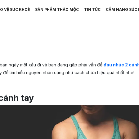
O VỆ SỨC KHOẺ
SẢN PHẨM THẢO MỘC
TIN TỨC
CẨM NANG SỨC 
của bạn ngày một xấu đi và bạn đang gặp phải vấn đề
đau nhức 2 cánh
y để tìm hiểu nguyên nhân cũng như cách chữa hiệu quả nhất nhé!
cánh tay