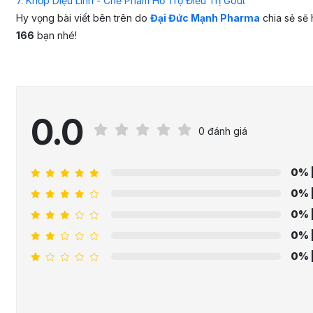
7. Khớp Diệu Linh - Chế Phẩm Hỗ Trợ Điều Trị Gout
Hy vọng bài viết bên trên do
Đại Đức Mạnh Pharma
chia sẻ sẽ 
166
bạn nhé!
0.0
0 đánh giá
0%
0%
0%
0%
0%