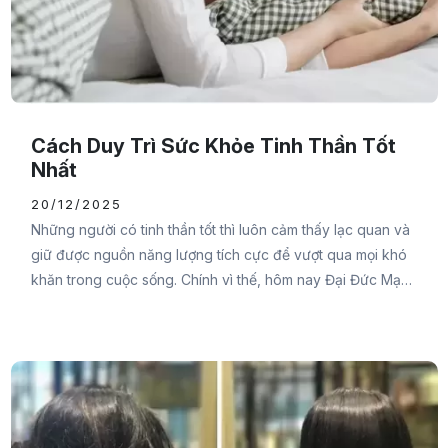
Cách Duy Trì Sức Khỏe Tinh Thần Tốt
Nhất
20/12/2025
Những người có tinh thần tốt thì luôn cảm thấy lạc quan và
giữ được nguồn năng lượng tích cực để vượt qua mọi khó
khăn trong cuộc sống. Chính vì thế, hôm nay Đại Đức Mạnh
Pharma muốn chia sẻ đến bạn cách duy trì sức khỏe tinh
thần tốt nhất ngay trong bài viết này để bạn luôn giữ được
tâm trạng lạc quan và có ý chí vượt qua những rào cản
trong cuộc sống.