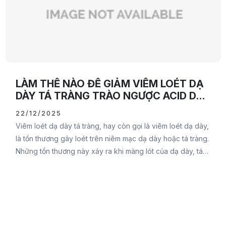
LÀM THẾ NÀO ĐỂ GIẢM VIÊM LOÉT DẠ
DÀY TÁ TRÀNG TRÀO NGƯỢC ACID DẠ
DÀY
22/12/2025
Viêm loét dạ dày tá tràng, hay còn gọi là viêm loét dạ dày,
là tổn thương gây loét trên niêm mạc dạ dày hoặc tá tràng.
Những tổn thương này xảy ra khi màng lót của dạ dày, tá
tràng bị thủng và mô bên dưới bị lộ ra.