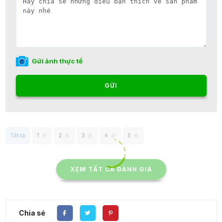
Gửi ảnh thực tế
GỬI
Tất cả
1
2
3
4
5
XEM TẤT CẢ ĐÁNH GIÁ
Chia sẻ