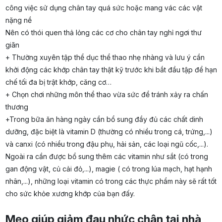
công việc sử dụng chân tay quá sức hoặc mang vác các vật
nặng nề
Nên có thói quen thả lỏng các cơ cho chân tay nghỉ ngơi thư
giãn
+ Thường xuyên tập thể dục thể thao nhẹ nhàng và lưu ý cần
khởi động các khớp chân tay thật kỹ trước khi bắt đầu tập để hạn
chế tối đa bị trật khớp, căng cơ…
+ Chọn chơi những môn thể thao vừa sức để tránh xảy ra chấn
thương
+Trong bữa ăn hàng ngày cần bổ sung đầy đủ các chất dinh
dưỡng, đặc biệt là vitamin D (thường có nhiều trong cá, trứng,...)
và canxi (có nhiều trong đậu phụ, hải sản, các loại ngũ cốc,...).
Ngoài ra cần được bổ sung thêm các vitamin như sắt (có trong
gan động vật, củ cải đỏ,...), magie ( có trong lúa mạch, hạt hạnh
nhân,...), những loại vitamin có trong các thực phẩm này sẽ rất tốt
cho sức khỏe xương khớp của bạn đấy.
Mẹo giúp giảm đau nhức chân tại nhà