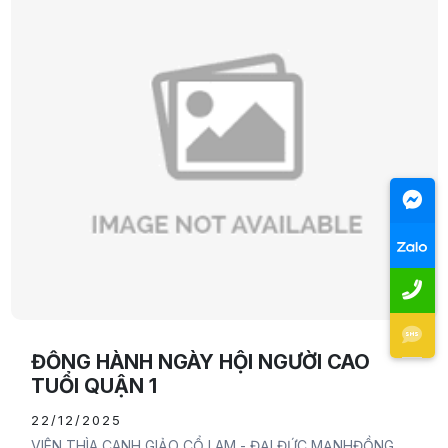
ĐỒNG HÀNH NGÀY HỘI NGƯỜI CAO
TUỔI QUẬN 1
22/12/2025
VIÊN THÌA CANH GIẢO CỔ LAM - ĐẠI ĐỨC MẠNHĐỒNG