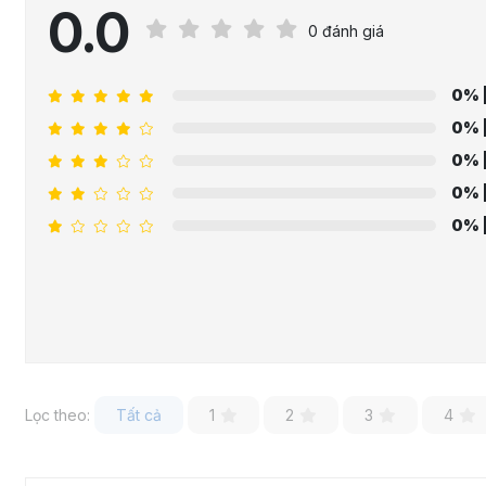
0.0
0 đánh giá
0%
0%
0%
0%
0%
Lọc theo:
Tất cả
1
2
3
4