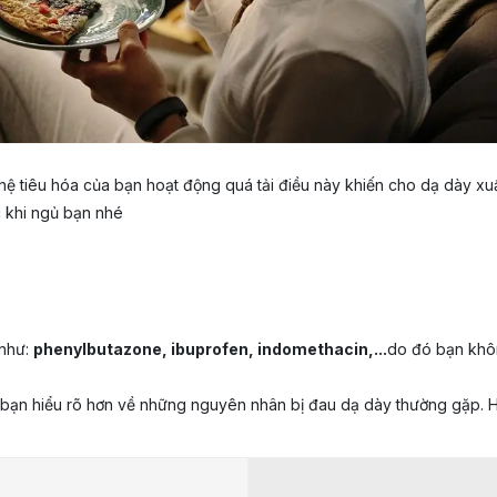
 hệ tiêu hóa của bạn hoạt động quá tải điều này khiến cho dạ dày x
c khi ngủ bạn nhé
 như:
phenylbutazone, ibuprofen, indomethacin,...
do đó bạn khôn
 bạn hiểu rõ hơn về những nguyên nhân bị đau dạ dày thường gặp. H