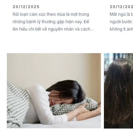
Theo Mùa
20/12/2025
20/12/20
Rối loạn cảm xúc theo mùa là một trong
Mất ngủ là 
những bệnh lý thường gặp hiện nay. Để
người bước 
tìm hiểu chi tiết về nguyên nhân và cách
không ít ản
khắc phục chứng rối loạn cảm xúc theo
cuộc sống 
mùa, hãy cùng Đại Đức Mạnh
ngủ cho ngư
Pharma tham khảo qua bài viết sau bạn
Cùng Đại Đ
nhé.
ngay bài viế
quả nhất bạ