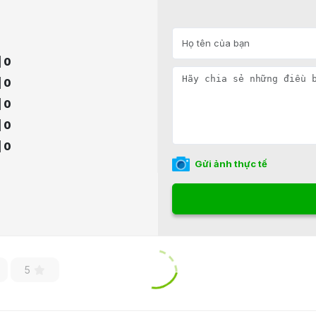
| 0
| 0
| 0
| 0
| 0
Gửi ảnh thực tế
5