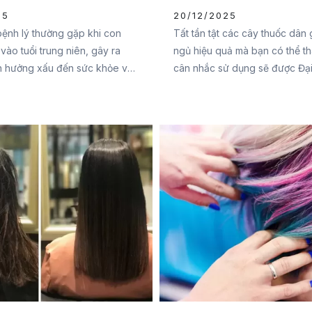
25
20/12/2025
bệnh lý thường gặp khi con
Tất tần tật các cây thuốc dân g
vào tuổi trung niên, gây ra
ngủ hiệu quả mà bạn có thể t
h hưởng xấu đến sức khỏe và
cân nhắc sử dụng sẽ được Đạ
hằng ngày. Vậy cách chữa mất
Pharma chia sẻ ngay trong bài
ời trung niên như thế nào?
đây. Cùng tham khảo ngay b
ức Mạnh Pharma theo dõi
t sau để tìm ra giải pháp hiệu
n nhé.