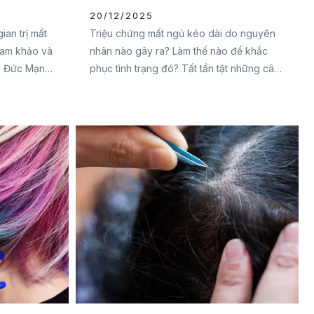
cách khắc phục
20/12/2025
ian trị mất
Triệu chứng mất ngủ kéo dài do nguyên
ham khảo và
nhân nào gây ra? Làm thế nào để khắc
i Đức Mạnh
phục tình trạng đó? Tất tần tật những câu
 viết sau
hỏi của bạn sẽ được Đại Đức Mạnh
ạn nhé.
Pharma giải đáp trong bài viết sau đây.
Đừng bỏ lỡ nhé.