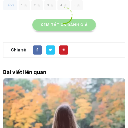
Tất cả
1
2
3
4
5
XEM TẤT CẢ ĐÁNH GIÁ
Chia sẻ
Bài viết liên quan