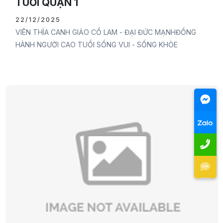
TUỔI QUẬN 1
22/12/2025
VIÊN THÌA CANH GIẢO CỔ LAM - ĐẠI ĐỨC MẠNHĐỒNG
HÀNH NGƯỜI CAO TUỔI SỐNG VUI - SỐNG KHỎE