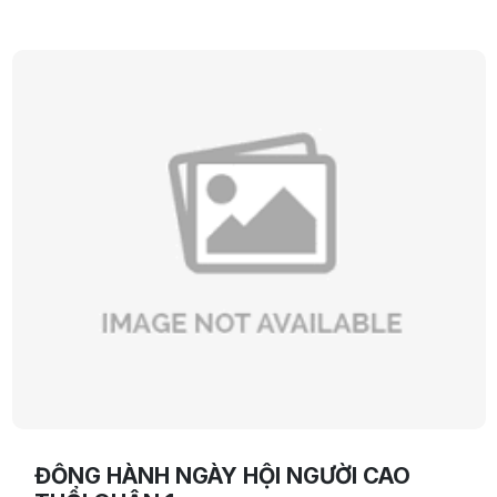
cho các bạn các vị thuốc hỗ trợ sinh lý nam hy vọng sẽ
giúp cánh mày râu lấy lại tự tin của mình.
ĐỒNG HÀNH NGÀY HỘI NGƯỜI CAO