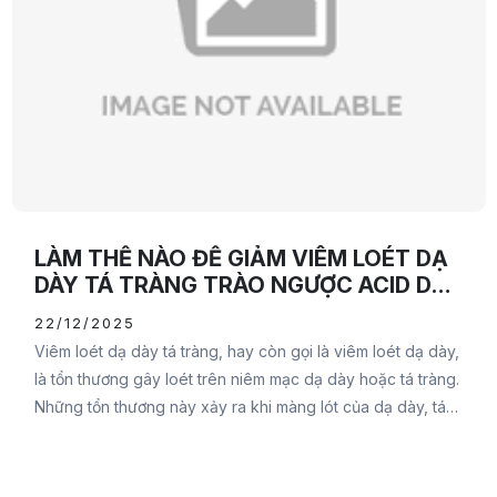
LÀM THẾ NÀO ĐỂ GIẢM VIÊM LOÉT DẠ
DÀY TÁ TRÀNG TRÀO NGƯỢC ACID DẠ
DÀY
22/12/2025
Viêm loét dạ dày tá tràng, hay còn gọi là viêm loét dạ dày,
là tổn thương gây loét trên niêm mạc dạ dày hoặc tá tràng.
Những tổn thương này xảy ra khi màng lót của dạ dày, tá
tràng bị thủng và mô bên dưới bị lộ ra.