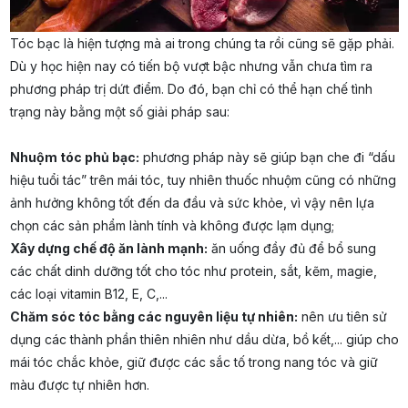
Tóc bạc là hiện tượng mà ai trong chúng ta rồi cũng sẽ gặp phải.
Dù y học hiện nay có tiến bộ vượt bậc nhưng vẫn chưa tìm ra
phương pháp trị dứt điểm. Do đó, bạn chỉ có thể hạn chế tình
trạng này bằng một số giải pháp sau:
Nhuộm tóc phủ bạc:
phương pháp này sẽ giúp bạn che đi “dấu
hiệu tuổi tác” trên mái tóc, tuy nhiên thuốc nhuộm cũng có những
ảnh hưởng không tốt đến da đầu và sức khỏe, vì vậy nên lựa
chọn các sản phẩm lành tính và không được lạm dụng;
Xây dựng chế độ ăn lành mạnh:
ăn uống đầy đủ để bổ sung
các chất dinh dưỡng tốt cho tóc như protein, sắt, kẽm, magie,
các loại vitamin B12, E, C,...
Chăm sóc tóc bằng các nguyên liệu tự nhiên:
nên ưu tiên sử
dụng các thành phần thiên nhiên như dầu dừa, bồ kết,... giúp cho
mái tóc chắc khỏe, giữ được các sắc tố trong nang tóc và giữ
màu được tự nhiên hơn.