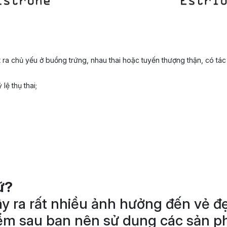
iết ra chủ yếu ở buồng trứng, nhau thai hoặc tuyến thượng thận, có 
lệ thụ thai;
ữ?
ây ra rất nhiều ảnh hưởng đến vẻ đ
iểm sau bạn nên sử dụng các sản ph