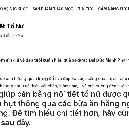
O VỆ SỨC KHOẺ
SẢN PHẨM THẢO MỘC
TIN TỨC
CẨM NANG SỨC 
ết Tố Nữ
i Tiết Tố Nữ
em gìn giữ vẻ đẹp tuổi xuân hiệu quả sẽ được Đại Đức Mạnh Pharma
 có ảnh hưởng quan trọng đến vẻ đẹp và cuộc sống của chị em phụ nữ.
tình trạng như xuất hiện vết nhăn, thâm nám,... và ảnh hưởng đến cuộc
 giúp cân bằng nội tiết tố nữ được 
hụt thông qua các bữa ăn hằng ngày
ng. Để tìm hiểu chi tiết hơn, hãy c
sau đây.