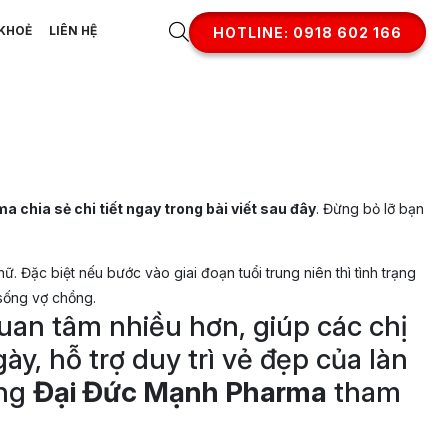
KHOẺ
LIÊN HỆ
HOTLINE: 0918 602 166
 chia sẻ chi tiết ngay trong bài viết sau đây
. Đừng bỏ lỡ bạn
 Đặc biệt nếu bước vào giai đoạn tuổi trung niên thì tình trạng
 sống vợ chồng.
quan tâm nhiều hơn, giúp các chị
, hỗ trợ duy trì vẻ đẹp của làn
ùng
Đại Đức Mạnh Pharma
tham