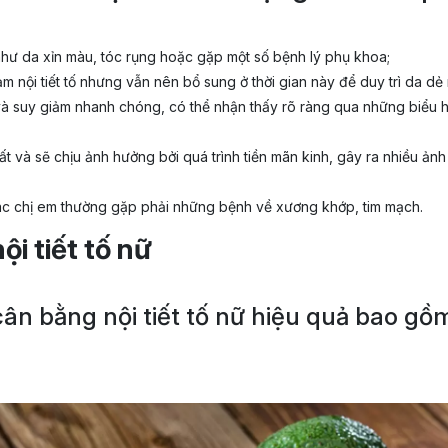
như da xỉn màu, tóc rụng hoặc gặp một số bệnh lý phụ khoa;
 giảm nội tiết tố nhưng vẫn nên bổ sung ở thời gian này để duy trì da
ạn và suy giảm nhanh chóng, có thể nhận thấy rõ ràng qua những biểu
 nhất và sẽ chịu ảnh hưởng bởi quá trình tiền mãn kinh, gây ra nhiều 
à các chị em thường gặp phải những bệnh về xương khớp, tim mạch.
ội tiết tố nữ
ân bằng nội tiết tố nữ hiệu quả bao gồm