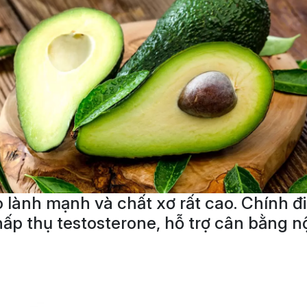
o lành mạnh và chất xơ rất cao. Chính đ
p thụ testosterone, hỗ trợ cân bằng nội