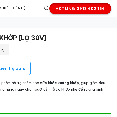
KHOẺ
LIÊN HỆ
HOTLINE: 0918 602 166
KHỚP [LỌ 30V]
iá)
Liên hệ zalo
n phẩm hỗ trợ chăm sóc
sức khỏe xương khớp
, giúp giảm đau,
dùng hàng ngày cho người cần hỗ trợ khớp nhẹ đến trung bình