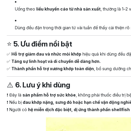
Uống theo
liều khuyến cáo từ nhà sản xuất
, thường là 1–2
Dùng đều đặn trong thời gian từ vài tuần để thấy cải thiện rõ r
⭐
5. Ưu điểm nổi bật
✅
Hỗ trợ giảm đau và nhức mỏi khớp
hiệu quả khi dùng đều đặ
✅
Tăng sự linh hoạt và di chuyển dễ dàng hơn.
✅
Thành phần hỗ trợ xương khớp toàn diện
, bổ sung dưỡng chấ
⚠️
6. Lưu ý khi dùng
❗ Đây là
sản phẩm hỗ trợ sức khỏe
, không phải thuốc điều trị 
❗ Nếu bị
đau khớp nặng, sưng đỏ hoặc hạn chế vận động nghi
❗ Người có
hệ miễn dịch đặc biệt, dị ứng thành phần shellfish 