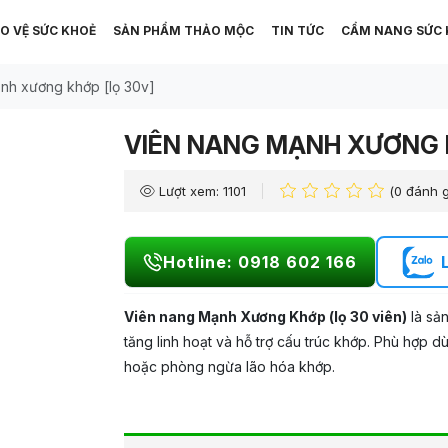
O VỆ SỨC KHOẺ
SẢN PHẨM THẢO MỘC
TIN TỨC
CẨM NANG SỨC 
nh xương khớp [lọ 30v]
VIÊN NANG MẠNH XƯƠNG 
Lượt xem: 1101
(0 đánh g
Hotline: 0918 602 166
Viên nang Mạnh Xương Khớp (lọ 30 viên)
là sả
tăng linh hoạt và hỗ trợ cấu trúc khớp. Phù hợp 
hoặc phòng ngừa lão hóa khớp.