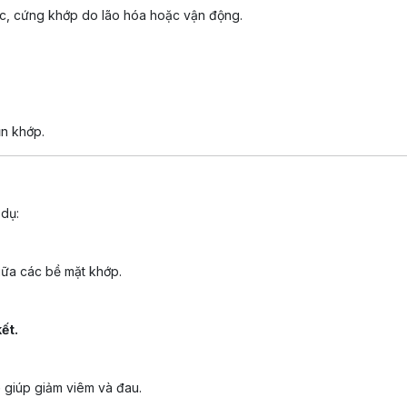
, cứng khớp do lão hóa hoặc vận động.
ụn khớp.
dụ:
iữa các bề mặt khớp.
ết.
)
giúp giảm viêm và đau.