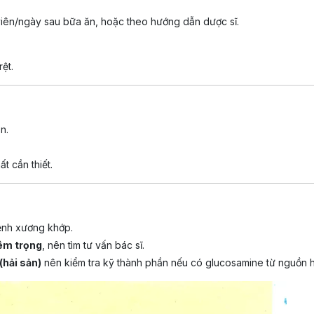
 viên/ngày sau bữa ăn, hoặc theo hướng dẫn dược sĩ.
ệt.
n.
t cần thiết.
bệnh xương khớp.
êm trọng
, nên tìm tư vấn bác sĩ.
(hải sản)
nên kiểm tra kỹ thành phần nếu có glucosamine từ nguồn h