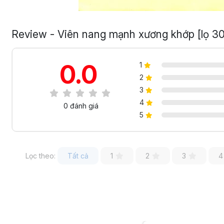
Review - Viên nang mạnh xương khớp [lọ 30
0.0
1
2
3
4
0 đánh giá
5
Lọc theo:
Tất cả
1
2
3
4